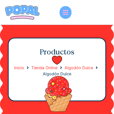
Productos
Inicio
Tienda Online
Algodón Dulce
Algodón Dulce