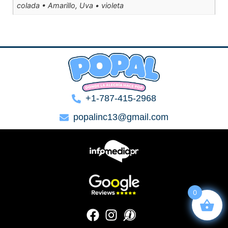
colada • Amarillo, Uva • violeta
+1-787-415-2968
popalinc13@gmail.com
0