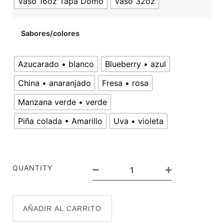
Vaso 16oz Tapa Domo
Vaso 32oz
Sabores/colores
Azucarado • blanco
Blueberry • azul
China • anaranjado
Fresa • rosa
Manzana verde • verde
Piña colada • Amarillo
Uva • violeta
QUANTITY
AÑADIR AL CARRITO